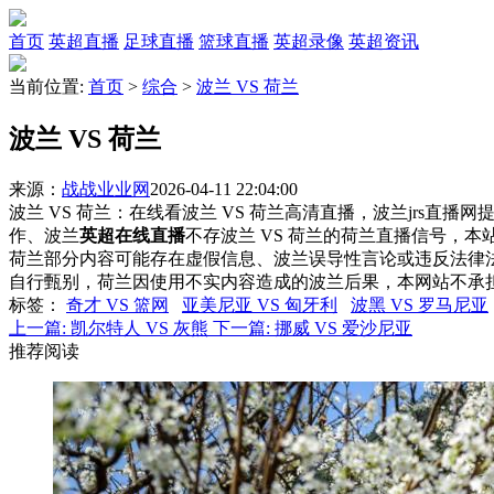
首页
英超直播
足球直播
篮球直播
英超录像
英超资讯
当前位置:
首页
>
综合
>
波兰 VS 荷兰
波兰 VS 荷兰
来源：
战战业业网
2026-04-11 22:04:00
波兰 VS 荷兰：在线看波兰 VS 荷兰高清直播，波兰jrs直播
作、波兰
英超在线直播
不存波兰 VS 荷兰的荷兰直播信号，
荷兰部分内容可能存在虚假信息、波兰误导性言论或违反法律
自行甄别，荷兰因使用不实内容造成的波兰后果，本网站不承
标签
：
奇才 VS 篮网
亚美尼亚 VS 匈牙利
波黑 VS 罗马尼亚
上一篇:
凯尔特人 VS 灰熊
下一篇:
挪威 VS 爱沙尼亚
推荐阅读