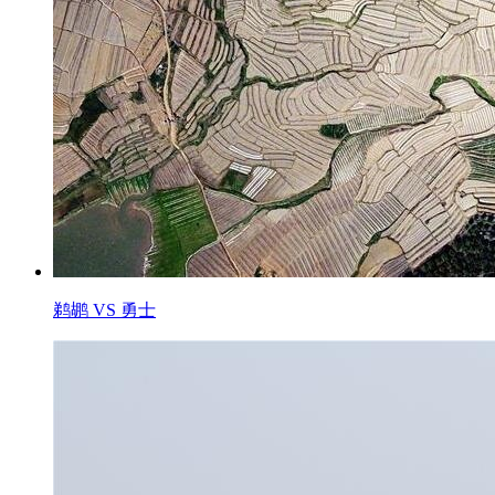
鹈鹕 VS 勇士